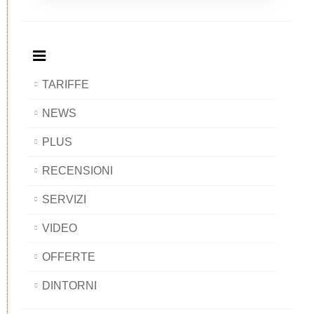
Breakfast
and
Breakfast
Breakfast
BAOBAB
Breakfast
BAOBAB
BAOBAB
BAOBAB
TARIFFE
NEWS
PLUS
RECENSIONI
SERVIZI
VIDEO
OFFERTE
DINTORNI