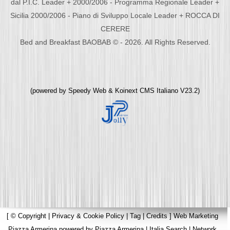
dal P.I.C. Leader + 2000/2006 - Programma Regionale Leader +
Sicilia 2000/2006 - Piano di Sviluppo Locale Leader + ROCCA DI
CERERE
Bed and Breakfast BAOBAB © - 2026. All Rights Reserved.
(powered by
Speedy Web
&
Koinext CMS Italiano
V23.2)
[
© Copyright
|
Privacy & Cookie Policy
|
Tag
|
Credits
]
Web Marketing
Piazza Armerina
powered by
Piazza Armerina
|
Italia Search
|
Network