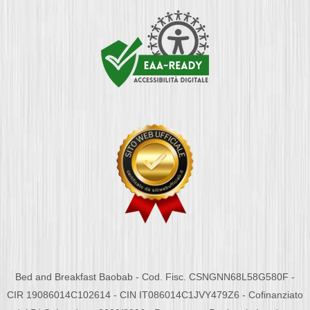
Bed and Breakfast Baobab - Cod. Fisc. CSNGNN68L58G580F -
CIR 19086014C102614 - CIN IT086014C1JVY479Z6 - Cofinanziato