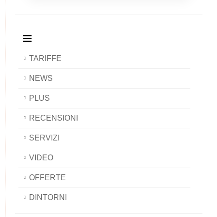
Breakfast
and
Breakfast
Breakfast
BAOBAB
Breakfast
BAOBAB
BAOBAB
BAOBAB
TARIFFE
NEWS
PLUS
RECENSIONI
SERVIZI
VIDEO
OFFERTE
DINTORNI