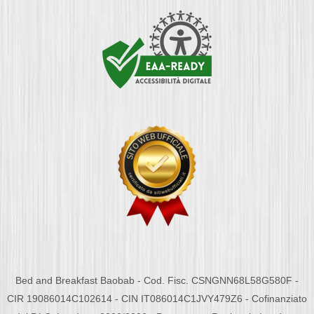
Bed and Breakfast Baobab - Cod. Fisc. CSNGNN68L58G580F -
CIR 19086014C102614 - CIN IT086014C1JVY479Z6 - Cofinanziato