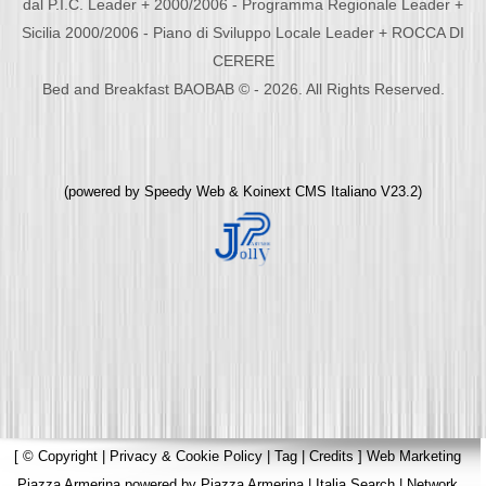
dal P.I.C. Leader + 2000/2006 - Programma Regionale Leader +
Sicilia 2000/2006 - Piano di Sviluppo Locale Leader + ROCCA DI
CERERE
Bed and Breakfast BAOBAB © - 2026. All Rights Reserved.
(powered by
Speedy Web
&
Koinext CMS Italiano
V23.2)
[
© Copyright
|
Privacy & Cookie Policy
|
Tag
|
Credits
]
Web Marketing
Piazza Armerina
powered by
Piazza Armerina
|
Italia Search
|
Network