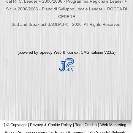
dal P.I.C. Leader + 2000/2006 - Programma Regionale Leader +
Sicilia 2000/2006 - Piano di Sviluppo Locale Leader + ROCCA DI
CERERE
Bed and Breakfast BAOBAB © - 2026. All Rights Reserved.
(powered by
Speedy Web
&
Koinext CMS Italiano
V23.2)
[
© Copyright
|
Privacy & Cookie Policy
|
Tag
|
Credits
]
Web Marketing
Piazza Armerina
powered by
Piazza Armerina
|
Italia Search
|
Network