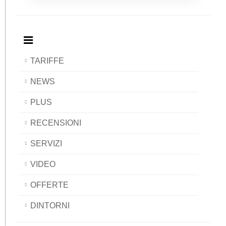
Breakfast
and
Breakfast
Breakfast
BAOBAB
Breakfast
BAOBAB
BAOBAB
BAOBAB
TARIFFE
NEWS
PLUS
RECENSIONI
SERVIZI
VIDEO
OFFERTE
DINTORNI