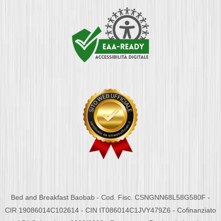
Bed and Breakfast Baobab - Cod. Fisc. CSNGNN68L58G580F -
CIR 19086014C102614 - CIN IT086014C1JVY479Z6 - Cofinanziato