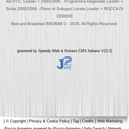
dal P.I.C. Leader + 2000/2006 - Programma Regionale Leader +
Sicilia 2000/2006 - Piano di Sviluppo Locale Leader + ROCCA DI
CERERE
Bed and Breakfast BAOBAB © - 2026. All Rights Reserved.
(powered by
Speedy Web
&
Koinext CMS Italiano
V23.2)
[
© Copyright
|
Privacy & Cookie Policy
|
Tag
|
Credits
]
Web Marketing
Piazza Armerina
powered by
Piazza Armerina
|
Italia Search
|
Network