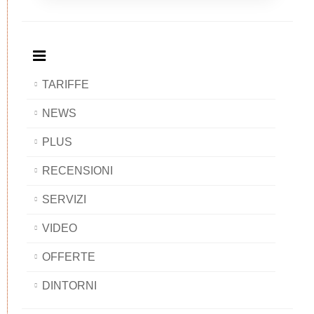
Breakfast
and
Breakfast
Breakfast
BAOBAB
Breakfast
BAOBAB
BAOBAB
BAOBAB
TARIFFE
NEWS
PLUS
RECENSIONI
SERVIZI
VIDEO
OFFERTE
DINTORNI