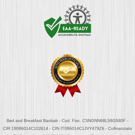
Bed and Breakfast Baobab - Cod. Fisc. CSNGNN68L58G580F -
CIR 19086014C102614 - CIN IT086014C1JVY479Z6 - Cofinanziato