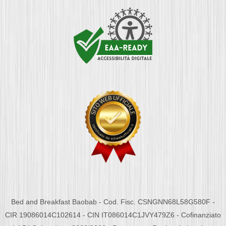
Bed and Breakfast Baobab - Cod. Fisc. CSNGNN68L58G580F -
CIR 19086014C102614 - CIN IT086014C1JVY479Z6 - Cofinanziato