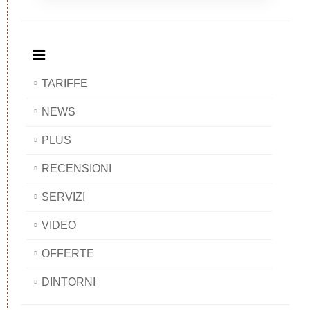
Breakfast
and
Breakfast
Breakfast
BAOBAB
Breakfast
BAOBAB
BAOBAB
BAOBAB
TARIFFE
NEWS
PLUS
RECENSIONI
SERVIZI
VIDEO
OFFERTE
DINTORNI