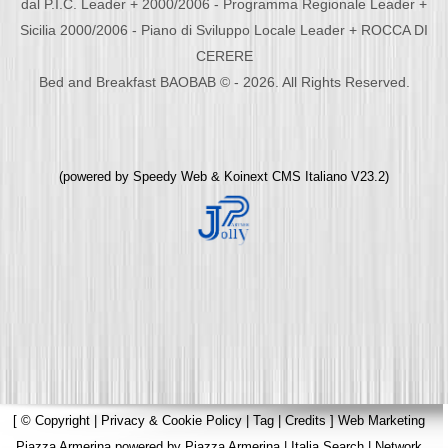
dal P.I.C. Leader + 2000/2006 - Programma Regionale Leader +
Sicilia 2000/2006 - Piano di Sviluppo Locale Leader + ROCCA DI
CERERE
Bed and Breakfast BAOBAB © - 2026. All Rights Reserved.
(powered by
Speedy Web
&
Koinext CMS Italiano
V23.2)
[
© Copyright
|
Privacy & Cookie Policy
|
Tag
|
Credits
]
Web Marketing
Piazza Armerina
powered by
Piazza Armerina
|
Italia Search
|
Network