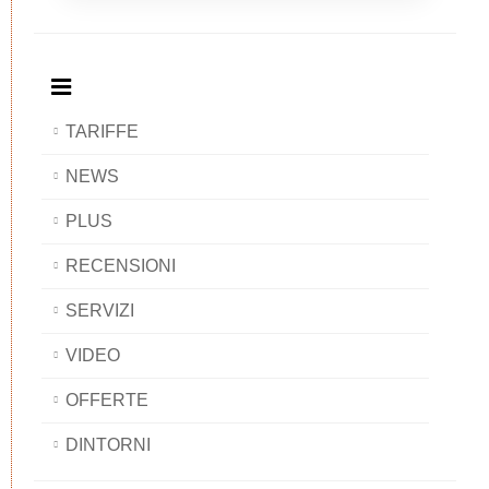
Breakfast
and
Breakfast
Breakfast
BAOBAB
Breakfast
BAOBAB
BAOBAB
BAOBAB
TARIFFE
NEWS
PLUS
RECENSIONI
SERVIZI
VIDEO
OFFERTE
DINTORNI