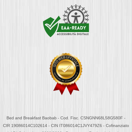
Bed and Breakfast Baobab - Cod. Fisc. CSNGNN68L58G580F -
CIR 19086014C102614 - CIN IT086014C1JVY479Z6 - Cofinanziato