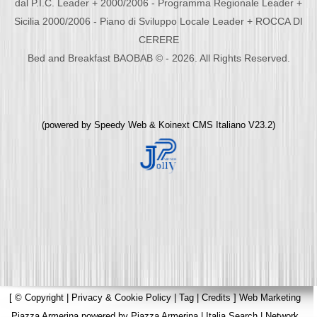
dal P.I.C. Leader + 2000/2006 - Programma Regionale Leader +
Sicilia 2000/2006 - Piano di Sviluppo Locale Leader + ROCCA DI
CERERE
Bed and Breakfast BAOBAB © - 2026. All Rights Reserved.
(powered by
Speedy Web
&
Koinext CMS Italiano
V23.2)
[
© Copyright
|
Privacy & Cookie Policy
|
Tag
|
Credits
]
Web Marketing
Piazza Armerina
powered by
Piazza Armerina
|
Italia Search
|
Network