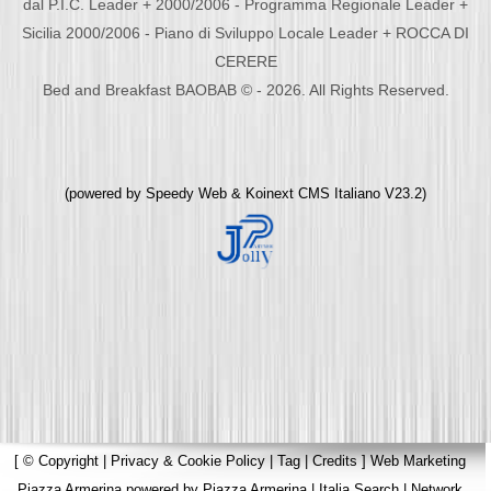
dal P.I.C. Leader + 2000/2006 - Programma Regionale Leader +
Sicilia 2000/2006 - Piano di Sviluppo Locale Leader + ROCCA DI
CERERE
Bed and Breakfast BAOBAB © - 2026. All Rights Reserved.
(powered by
Speedy Web
&
Koinext CMS Italiano
V23.2)
[
© Copyright
|
Privacy & Cookie Policy
|
Tag
|
Credits
]
Web Marketing
Piazza Armerina
powered by
Piazza Armerina
|
Italia Search
|
Network