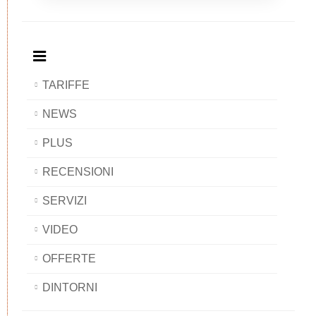
Breakfast
and
Breakfast
Breakfast
BAOBAB
Breakfast
BAOBAB
BAOBAB
BAOBAB
TARIFFE
NEWS
PLUS
RECENSIONI
SERVIZI
VIDEO
OFFERTE
DINTORNI