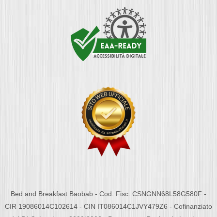
Bed and Breakfast Baobab - Cod. Fisc. CSNGNN68L58G580F -
CIR 19086014C102614 - CIN IT086014C1JVY479Z6 - Cofinanziato