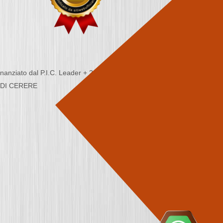
nziato dal P.I.C. Leader + 2000/2006 - Programma
CA DI CERERE