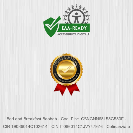
Bed and Breakfast Baobab - Cod. Fisc. CSNGNN68L58G580F -
CIR 19086014C102614 - CIN IT086014C1JVY479Z6 - Cofinanziato