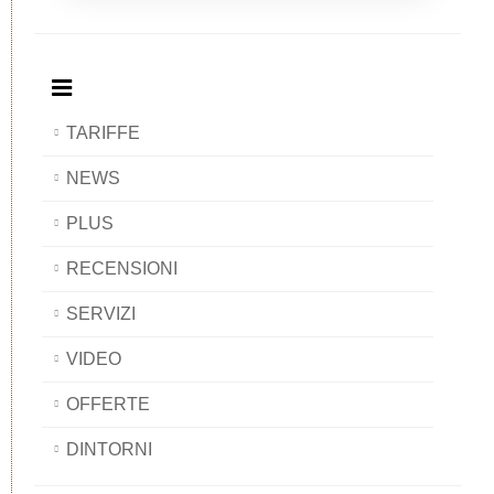
Breakfast
and
Breakfast
Breakfast
BAOBAB
Breakfast
BAOBAB
BAOBAB
BAOBAB
TARIFFE
NEWS
PLUS
RECENSIONI
SERVIZI
VIDEO
OFFERTE
DINTORNI