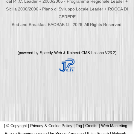
dal P.I.C. Leader + 2000/2006 - Programma Regionale Leader +
Sicilia 2000/2006 - Piano di Sviluppo Locale Leader + ROCCA DI
CERERE
Bed and Breakfast BAOBAB © - 2026. All Rights Reserved.
(powered by
Speedy Web
&
Koinext CMS Italiano
V23.2)
[
© Copyright
|
Privacy & Cookie Policy
|
Tag
|
Credits
]
Web Marketing
Piazza Armerina
powered by
Piazza Armerina
|
Italia Search
|
Network