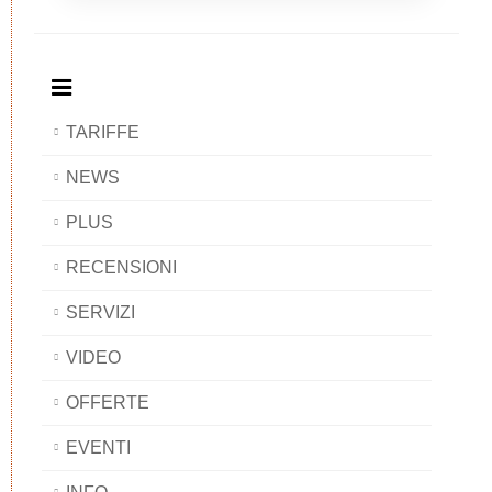
BAOBAB
Breakfast
BAOBAB
BAOBAB
BAOBAB
TARIFFE
NEWS
PLUS
RECENSIONI
SERVIZI
VIDEO
OFFERTE
EVENTI