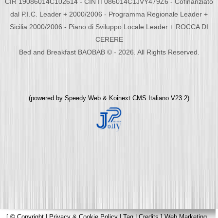
CIR 19086014C102614 - CIN IT086014C1JVY479Z6 - Cofinanziato
dal P.I.C. Leader + 2000/2006 - Programma Regionale Leader +
Sicilia 2000/2006 - Piano di Sviluppo Locale Leader + ROCCA DI
CERERE
Bed and Breakfast BAOBAB © - 2026. All Rights Reserved.
(powered by
Speedy Web
&
Koinext CMS Italiano
V23.2)
[
© Copyright
|
Privacy & Cookie Policy
|
Tag
|
Credits
]
Web Marketing