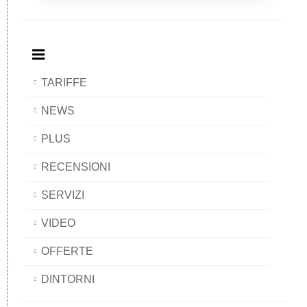
Breakfast
and
Breakfast
Breakfast
BAOBAB
Breakfast
BAOBAB
BAOBAB
BAOBAB
TARIFFE
NEWS
PLUS
RECENSIONI
SERVIZI
VIDEO
OFFERTE
DINTORNI