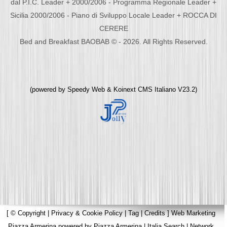
dal P.I.C. Leader + 2000/2006 - Programma Regionale Leader +
Sicilia 2000/2006 - Piano di Sviluppo Locale Leader + ROCCA DI
CERERE
Bed and Breakfast BAOBAB © - 2026. All Rights Reserved.
(powered by
Speedy Web
&
Koinext CMS Italiano
V23.2)
[
© Copyright
|
Privacy & Cookie Policy
|
Tag
|
Credits
]
Web Marketing
Piazza Armerina
powered by
Piazza Armerina
|
Italia Search
|
Network