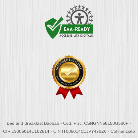
Bed and Breakfast Baobab - Cod. Fisc. CSNGNN68L58G580F -
CIR 19086014C102614 - CIN IT086014C1JVY479Z6 - Cofinanziato