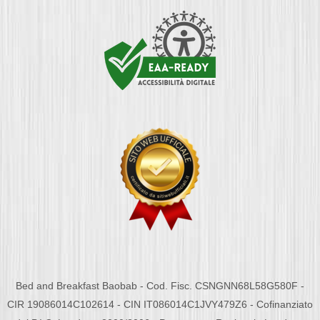
Bed and Breakfast Baobab - Cod. Fisc. CSNGNN68L58G580F -
CIR 19086014C102614 - CIN IT086014C1JVY479Z6 - Cofinanziato