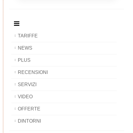
Breakfast
and
Breakfast
Breakfast
BAOBAB
Breakfast
BAOBAB
BAOBAB
BAOBAB
TARIFFE
NEWS
PLUS
RECENSIONI
SERVIZI
VIDEO
OFFERTE
DINTORNI