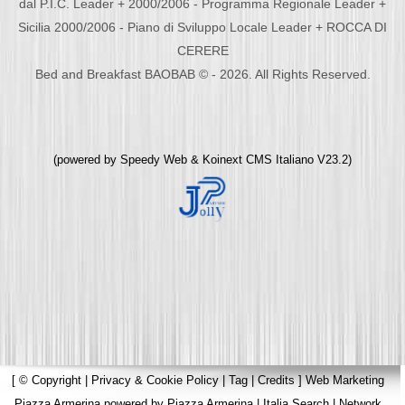
dal P.I.C. Leader + 2000/2006 - Programma Regionale Leader +
Sicilia 2000/2006 - Piano di Sviluppo Locale Leader + ROCCA DI
CERERE
Bed and Breakfast BAOBAB © - 2026. All Rights Reserved.
(powered by
Speedy Web
&
Koinext CMS Italiano
V23.2)
[
© Copyright
|
Privacy & Cookie Policy
|
Tag
|
Credits
]
Web Marketing
Piazza Armerina
powered by
Piazza Armerina
|
Italia Search
|
Network