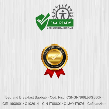
Bed and Breakfast Baobab - Cod. Fisc. CSNGNN68L58G580F -
CIR 19086014C102614 - CIN IT086014C1JVY479Z6 - Cofinanziato