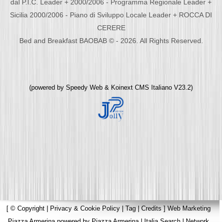
dal P.I.C. Leader + 2000/2006 - Programma Regionale Leader +
Sicilia 2000/2006 - Piano di Sviluppo Locale Leader + ROCCA DI
CERERE
Bed and Breakfast BAOBAB © - 2026. All Rights Reserved.
(powered by
Speedy Web
&
Koinext CMS Italiano
V23.2)
[
© Copyright
|
Privacy & Cookie Policy
|
Tag
|
Credits
]
Web Marketing
Piazza Armerina
powered by
Piazza Armerina
|
Italia Search
|
Network