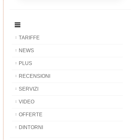
Breakfast
and
Breakfast
Breakfast
BAOBAB
Breakfast
BAOBAB
BAOBAB
BAOBAB
TARIFFE
NEWS
PLUS
RECENSIONI
SERVIZI
VIDEO
OFFERTE
DINTORNI