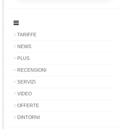
Breakfast
and
Breakfast
Breakfast
BAOBAB
Breakfast
BAOBAB
BAOBAB
BAOBAB
TARIFFE
NEWS
PLUS
RECENSIONI
SERVIZI
VIDEO
OFFERTE
DINTORNI