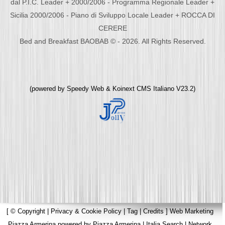
dal P.I.C. Leader + 2000/2006 - Programma Regionale Leader +
Sicilia 2000/2006 - Piano di Sviluppo Locale Leader + ROCCA DI
CERERE
Bed and Breakfast BAOBAB © - 2026. All Rights Reserved.
(powered by
Speedy Web
&
Koinext CMS Italiano
V23.2)
[
© Copyright
|
Privacy & Cookie Policy
|
Tag
|
Credits
]
Web Marketing
Piazza Armerina
powered by
Piazza Armerina
|
Italia Search
|
Network