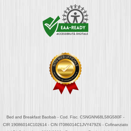
Bed and Breakfast Baobab - Cod. Fisc. CSNGNN68L58G580F -
CIR 19086014C102614 - CIN IT086014C1JVY479Z6 - Cofinanziato