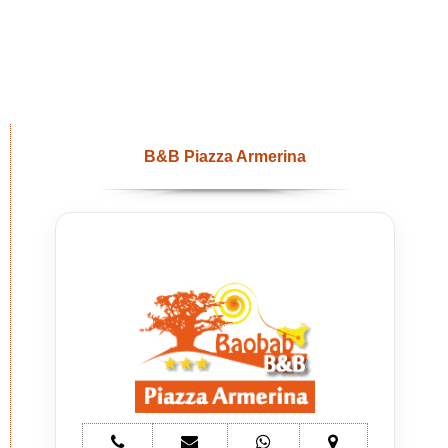
B&B Piazza Armerina
telefono
e-
whatsapp
mappa