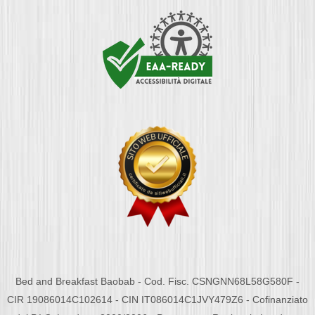
Bed and Breakfast Baobab - Cod. Fisc. CSNGNN68L58G580F -
CIR 19086014C102614 - CIN IT086014C1JVY479Z6 - Cofinanziato