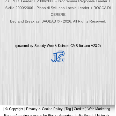
dal P.I.C. Leader + 2000/2006 - Programma Regionale Leader +
Sicilia 2000/2006 - Piano di Sviluppo Locale Leader + ROCCA DI
CERERE
Bed and Breakfast BAOBAB © - 2026. All Rights Reserved.
(powered by
Speedy Web
&
Koinext CMS Italiano
V23.2)
[
© Copyright
|
Privacy & Cookie Policy
|
Tag
|
Credits
]
Web Marketing
Piazza Armerina
powered by
Piazza Armerina
|
Italia Search
|
Network