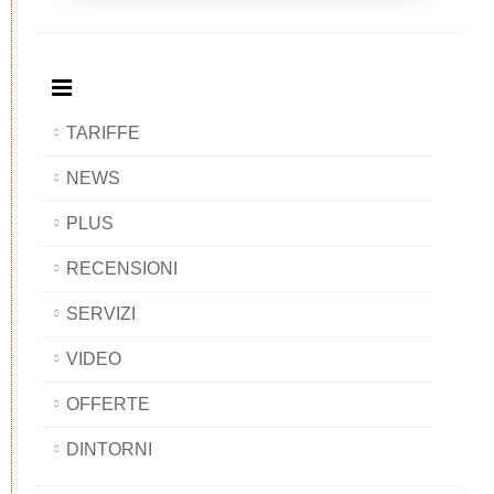
Breakfast
and
Breakfast
Breakfast
BAOBAB
Breakfast
BAOBAB
BAOBAB
BAOBAB
TARIFFE
NEWS
PLUS
RECENSIONI
SERVIZI
VIDEO
OFFERTE
DINTORNI