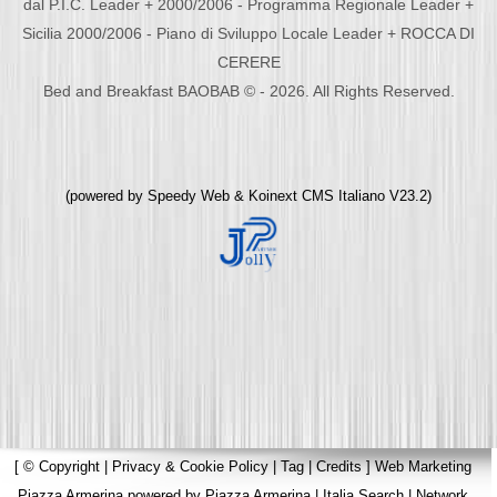
dal P.I.C. Leader + 2000/2006 - Programma Regionale Leader +
Sicilia 2000/2006 - Piano di Sviluppo Locale Leader + ROCCA DI
CERERE
Bed and Breakfast BAOBAB © - 2026. All Rights Reserved.
(powered by
Speedy Web
&
Koinext CMS Italiano
V23.2)
[
© Copyright
|
Privacy & Cookie Policy
|
Tag
|
Credits
]
Web Marketing
Piazza Armerina
powered by
Piazza Armerina
|
Italia Search
|
Network