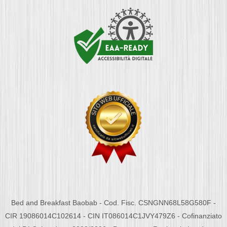
Bed and Breakfast Baobab - Cod. Fisc. CSNGNN68L58G580F -
CIR 19086014C102614 - CIN IT086014C1JVY479Z6 - Cofinanziato