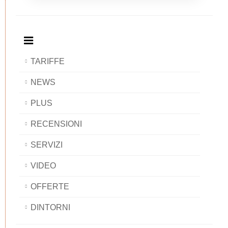
Breakfast
and
Breakfast
Breakfast
BAOBAB
Breakfast
BAOBAB
BAOBAB
BAOBAB
TARIFFE
NEWS
PLUS
RECENSIONI
SERVIZI
VIDEO
OFFERTE
DINTORNI