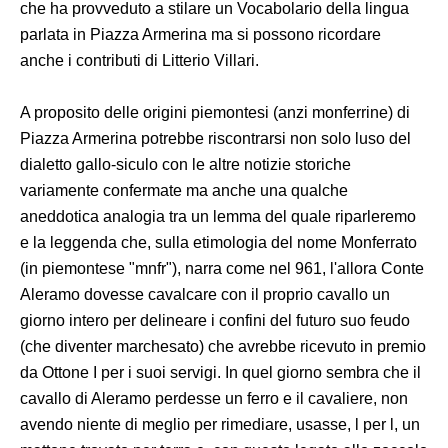
che ha provveduto a stilare un Vocabolario della lingua
parlata in Piazza Armerina ma si possono ricordare
anche i contributi di Litterio Villari.
A proposito delle origini piemontesi (anzi monferrine) di
Piazza Armerina potrebbe riscontrarsi non solo luso del
dialetto gallo-siculo con le altre notizie storiche
variamente confermate ma anche una qualche
aneddotica analogia tra un lemma del quale riparleremo
e la leggenda che, sulla etimologia del nome Monferrato
(in piemontese "mnfr"), narra come nel 961, l'allora Conte
Aleramo dovesse cavalcare con il proprio cavallo un
giorno intero per delineare i confini del futuro suo feudo
(che diventer marchesato) che avrebbe ricevuto in premio
da Ottone I per i suoi servigi. In quel giorno sembra che il
cavallo di Aleramo perdesse un ferro e il cavaliere, non
avendo niente di meglio per rimediare, usasse, l per l, un