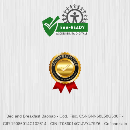
Bed and Breakfast Baobab - Cod. Fisc. CSNGNN68L58G580F -
CIR 19086014C102614 - CIN IT086014C1JVY479Z6 - Cofinanziato