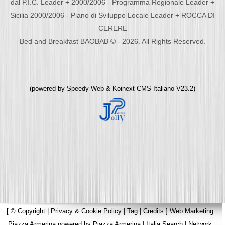
dal P.I.C. Leader + 2000/2006 - Programma Regionale Leader +
Sicilia 2000/2006 - Piano di Sviluppo Locale Leader + ROCCA DI
CERERE
Bed and Breakfast BAOBAB © - 2026. All Rights Reserved.
(powered by
Speedy Web
&
Koinext CMS Italiano
V23.2)
[
© Copyright
|
Privacy & Cookie Policy
|
Tag
|
Credits
]
Web Marketing
Piazza Armerina
powered by
Piazza Armerina
|
Italia Search
|
Network