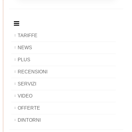
Breakfast
and
Breakfast
Breakfast
BAOBAB
Breakfast
BAOBAB
BAOBAB
BAOBAB
TARIFFE
NEWS
PLUS
RECENSIONI
SERVIZI
VIDEO
OFFERTE
DINTORNI