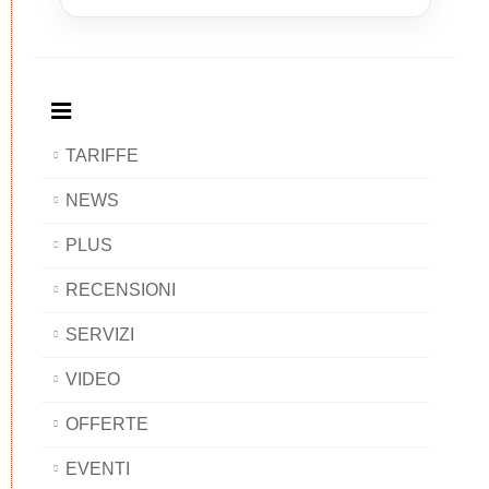
and
Bed
and
and
Breakfast
and
Breakfast
Breakfast
BAOBAB
Breakfast
BAOBAB
BAOBAB
BAOBAB
TARIFFE
NEWS
PLUS
RECENSIONI
SERVIZI
VIDEO
OFFERTE
EVENTI