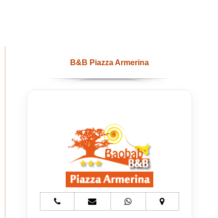
B&B Piazza Armerina
telefono
e-
whatsapp
mappa
Bed
mail
Bed
Bed