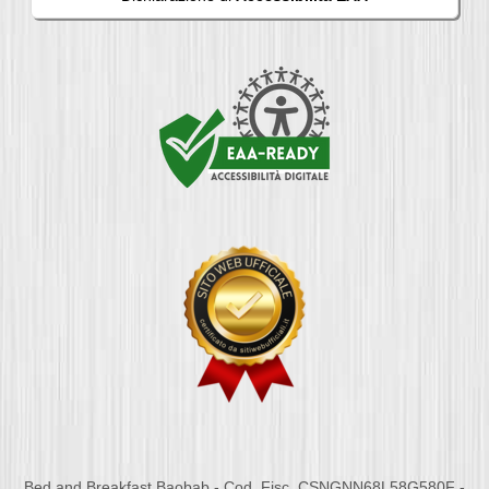
Bed and Breakfast Baobab - Cod. Fisc. CSNGNN68L58G580F -