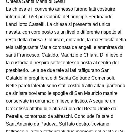
Chiesa Santa Maria di Gesù
La chiesa e il convento annesso furono fatti costruire
intorno al 1658 per volontà del principe Ferdinando
Lancillotto Castelli. La chiesa si presenta ad unica
navata, con coro posto su un livello differente rispetto al
resto della chiesa. Colpisce, entrando, la maestosità della
tela raffigurante Maria coronata da angeli, e ammirata dai
santi Francesco, Cataldo, Maurizio e Chiara. Di rilievo è
la custodia di respiro settecentesco posta al centro del
presbiterio. Le altre due tele ai lati raffigurano San
Cataldo in preghiera e di Santa Geltrude Comensoli.
Nelle pareti laterali sono stati costruiti altri altari, partendo
da sinistra troviamo le spoglie di San Maurizio martire
conservate in un'urna di rilievo artistico. A seguire un
Crocefisso attribuibile alla scuola del Beato Umile da
Petralia, contornato da affreschi. Conclude l'altare di
Sant'Antonio da Padova. Sul lato destro, troviamo
l'affresco e la tela raffiguranti due momenti della vita di S.