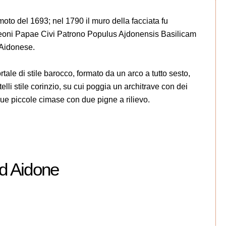
oto del 1693; nel 1790 il muro della facciata fu
ivo Leoni Papae Civi Patrono Populus Ajdonensis Basilicam
 Aidonese.
rtale di stile barocco, formato da un arco a tutto sesto,
li stile corinzio, su cui poggia un architrave con dei
 due piccole cimase con due pigne a rilievo.
ad Aidone