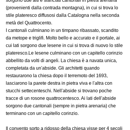
sorgono due alti e slanciati cantonali in pietra arenaria
(provenienti dalla contrada montagna), in cui si trova lo
stile plateresco diffusosi dalla Catalogna nella seconda
metà del Quattrocento.
I cantonali culminano in un timpano ribassato, scandito
da metope e triglifi. Molto bello e accurato e il portale, ai
cui lati sorgono due lesene in cui si trova di nuovo lo stile
plateresco.Le lesene culminano con un capitello corinzio
abbellito da volti di angeli. La chiesa è a navata unica,
completata da un'abside. Gli architetti quando
restaurarono la chiesa dopo il terremoto del 1693,
lasciarono la parete destra in pietra viva e l'altra con
stucchi settecenteschi. Nell'abside si trovano poche
tracce di un rosone quattrocentesco. Ai lati dell'abside
sorgono due cantonali (sempre in pietra arenaria) che
terminano con un capitello corinzio.
Il convento sorto a ridosso della chiesa visse per 4 secoli