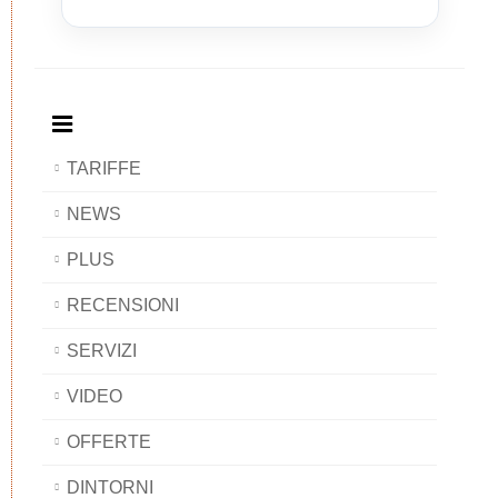
and
Bed
and
and
Breakfast
and
Breakfast
Breakfast
BAOBAB
Breakfast
BAOBAB
BAOBAB
BAOBAB
TARIFFE
NEWS
PLUS
RECENSIONI
SERVIZI
VIDEO
OFFERTE
DINTORNI