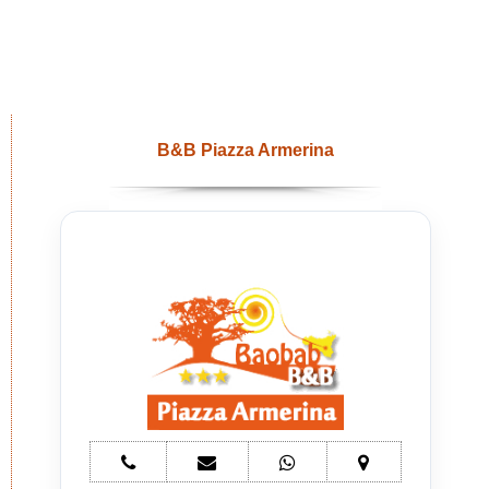
B&B Piazza Armerina
telefono
e-
whatsapp
mappa
Bed
mail
Bed
Bed