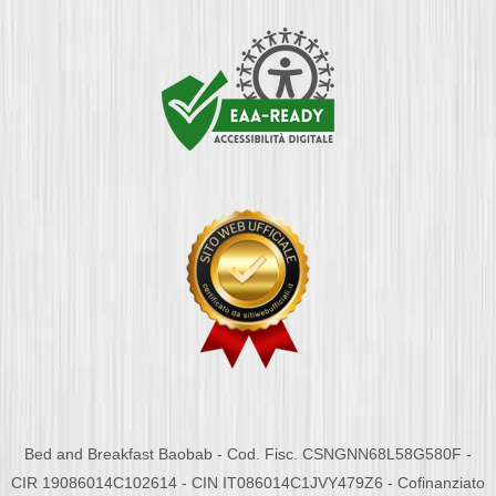
Bed and Breakfast Baobab - Cod. Fisc. CSNGNN68L58G580F -
CIR 19086014C102614 - CIN IT086014C1JVY479Z6 - Cofinanziato