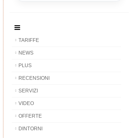
Breakfast
and
Breakfast
Breakfast
BAOBAB
Breakfast
BAOBAB
BAOBAB
BAOBAB
TARIFFE
NEWS
PLUS
RECENSIONI
SERVIZI
VIDEO
OFFERTE
DINTORNI