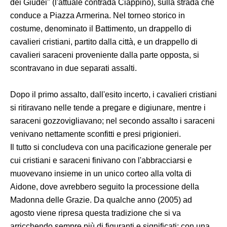
dei Giudei" (l'attuale contrada Ciappino), sulla strada che
conduce a Piazza Armerina. Nel torneo storico in
costume, denominato il Battimento, un drappello di
cavalieri cristiani, partito dalla città, e un drappello di
cavalieri saraceni proveniente dalla parte opposta, si
scontravano in due separati assalti.
Dopo il primo assalto, dall'esito incerto, i cavalieri cristiani
si ritiravano nelle tende a pregare e digiunare, mentre i
saraceni gozzovigliavano; nel secondo assalto i saraceni
venivano nettamente sconfitti e presi prigionieri.
Il tutto si concludeva con una pacificazione generale per
cui cristiani e saraceni finivano con l'abbracciarsi e
muovevano insieme in un unico corteo alla volta di
Aidone, dove avrebbero seguito la processione della
Madonna delle Grazie. Da qualche anno (2005) ad
agosto viene ripresa questa tradizione che si va
arricchendo sempre più di figuranti e significati; con una