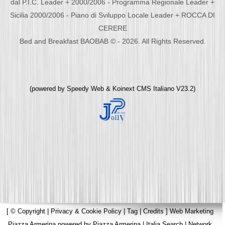
dal P.I.C. Leader + 2000/2006 - Programma Regionale Leader +
Sicilia 2000/2006 - Piano di Sviluppo Locale Leader + ROCCA DI
CERERE
Bed and Breakfast BAOBAB © - 2026. All Rights Reserved.
(powered by
Speedy Web
&
Koinext CMS Italiano
V23.2)
[
© Copyright
|
Privacy & Cookie Policy
|
Tag
|
Credits
]
Web Marketing
Piazza Armerina
powered by
Piazza Armerina
|
Italia Search
|
Network