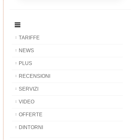
Breakfast
and
Breakfast
Breakfast
BAOBAB
Breakfast
BAOBAB
BAOBAB
BAOBAB
TARIFFE
NEWS
PLUS
RECENSIONI
SERVIZI
VIDEO
OFFERTE
DINTORNI