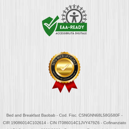
Bed and Breakfast Baobab - Cod. Fisc. CSNGNN68L58G580F -
CIR 19086014C102614 - CIN IT086014C1JVY479Z6 - Cofinanziato