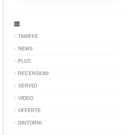
Breakfast
and
Breakfast
Breakfast
BAOBAB
Breakfast
BAOBAB
BAOBAB
BAOBAB
TARIFFE
NEWS
PLUS
RECENSIONI
SERVIZI
VIDEO
OFFERTE
DINTORNI