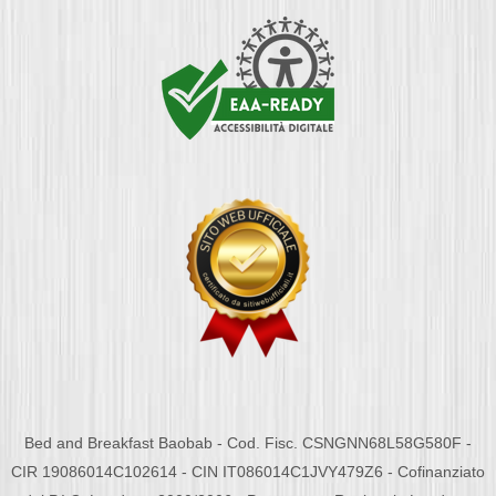
Bed and Breakfast Baobab - Cod. Fisc. CSNGNN68L58G580F -
CIR 19086014C102614 - CIN IT086014C1JVY479Z6 - Cofinanziato