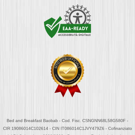
Bed and Breakfast Baobab - Cod. Fisc. CSNGNN68L58G580F -
CIR 19086014C102614 - CIN IT086014C1JVY479Z6 - Cofinanziato