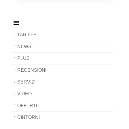
Breakfast
and
Breakfast
Breakfast
BAOBAB
Breakfast
BAOBAB
BAOBAB
BAOBAB
TARIFFE
NEWS
PLUS
RECENSIONI
SERVIZI
VIDEO
OFFERTE
DINTORNI