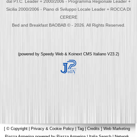
dal P.I.C. Leader + 2000/2006 - Programma Regionale Leader +
Sicilia 2000/2006 - Piano di Sviluppo Locale Leader + ROCCA DI
CERERE
Bed and Breakfast BAOBAB © - 2026. All Rights Reserved.
(powered by
Speedy Web
&
Koinext CMS Italiano
V23.2)
[
© Copyright
|
Privacy & Cookie Policy
|
Tag
|
Credits
]
Web Marketing
Piazza Armerina
powered by
Piazza Armerina
|
Italia Search
|
Network