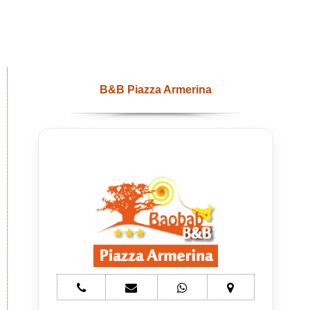
B&B Piazza Armerina
telefono
e-
whatsapp
mappa
Bed
mail
Bed
Bed