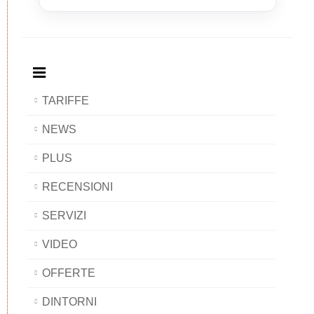
and
Bed
and
and
Breakfast
and
Breakfast
Breakfast
BAOBAB
Breakfast
BAOBAB
BAOBAB
BAOBAB
TARIFFE
NEWS
PLUS
RECENSIONI
SERVIZI
VIDEO
OFFERTE
DINTORNI