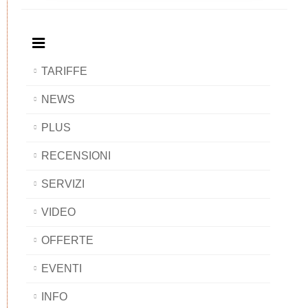
BAOBAB
Breakfast
BAOBAB
BAOBAB
BAOBAB
TARIFFE
NEWS
PLUS
RECENSIONI
SERVIZI
VIDEO
OFFERTE
EVENTI
INFO