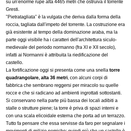
su un'enorme rupe alta 4465 metri che ostruiva il torrente
Gresti.
"Pietratagliata" è la vulgata che deriva dalla forma della
roccia, tagliata dall'impeto del torrente. La costruzione era
già esistente al tempo della dominazione araba, ma la
parte oggi visibile ha i caratteri dell'architettura siculo-
medievale del periodo normanno (fra XI e XII secolo),
infatti ai Normanni è attribuita la riedificazione del
castello.
La fortificazione oggi si presenta come una snella
torre
quadrangolare, alta 36 metri
, con alcuni corpi di
fabbrica che sembrano reggersi per miracolo su quelle
rocce e che si radicano ad ambienti ingrottati sottostanti.
Si conservano nella parte più bassa dei locali adibiti a
stalle o strutture piene; la torre è priva di spazi interni e
con una scala elicoidale esterna che porta ad un terrazzo.
Tutto fa pensare che essa servisse da faro per segnalare i
movimenti di milizie nemiche; quindi più che un castello è