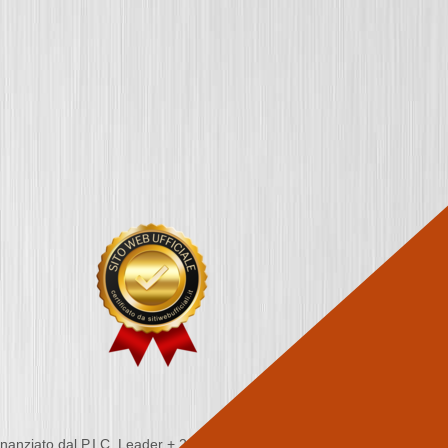
nziato dal P.I.C. Leader + 2000/2006 - Programma