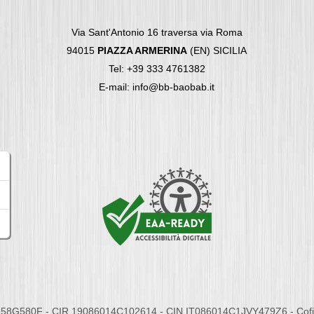
Via Sant'Antonio 16 traversa via Roma
94015
PIAZZA ARMERINA
(EN) SICILIA
Tel: +39 333 4761382
E-mail: info@bb-baobab.it
58G580F - CIR 19086014C102614 - CIN IT086014C1JVY479Z6 - Cofina