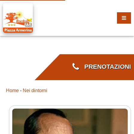
PRENOTAZIONI
Home
-
Nei dintorni