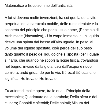
Matematico e fisico sommo dell’antichità.
A lui si devono molte invenzioni, fra cui quella della vite
perpetua, della carrucola mobile, delle ruote dentate e la
scoperta del principio che porta il suo nome, (Principio di
Archimede (Idrostatica), - Un corpo immerso in un liquido
riceve una spinta dal basso all'alto uguale, in peso, al
volume del liquido spostato, cioè perde del suo peso
tanto quanto il peso del liquido che si sposta) per il quale
si narra, che quando ne scoprì la legge fisica, trovandosi
nel bagno, invaso dalla gioia, usci dall'acqua e nudo
com'era, andò gridando per le vie: Eùreca! Eùreca! che
significa: Ho trovato! Ho trovato!
Fu autore di molte opere, tra le quali: Principio della
meccanica; Quadratura della parabola; Della sfera e del
cilindro; Conoidi e sferoidi; Delle spirali; Misura del