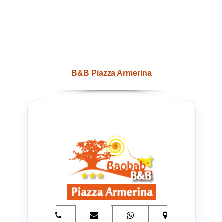
B&B Piazza Armerina
telefono
e-
whatsapp
mappa