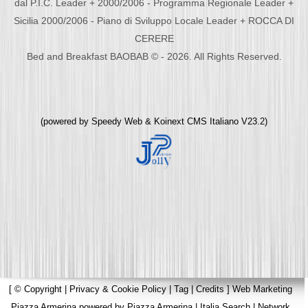
dal P.I.C. Leader + 2000/2006 - Programma Regionale Leader +
Sicilia 2000/2006 - Piano di Sviluppo Locale Leader + ROCCA DI
CERERE
Bed and Breakfast BAOBAB © - 2026. All Rights Reserved.
(powered by
Speedy Web
&
Koinext CMS Italiano
V23.2)
[
© Copyright
|
Privacy & Cookie Policy
|
Tag
|
Credits
]
Web Marketing
Piazza Armerina
powered by
Piazza Armerina
|
Italia Search
|
Network