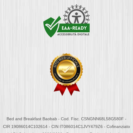
Bed and Breakfast Baobab - Cod. Fisc. CSNGNN68L58G580F -
CIR 19086014C102614 - CIN IT086014C1JVY479Z6 - Cofinanziato