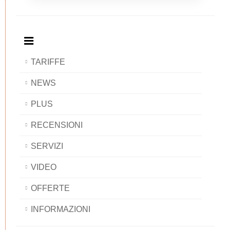
Breakfast
and
Breakfast
Breakfast
BAOBAB
Breakfast
BAOBAB
BAOBAB
BAOBAB
TARIFFE
NEWS
PLUS
RECENSIONI
SERVIZI
VIDEO
OFFERTE
INFORMAZIONI