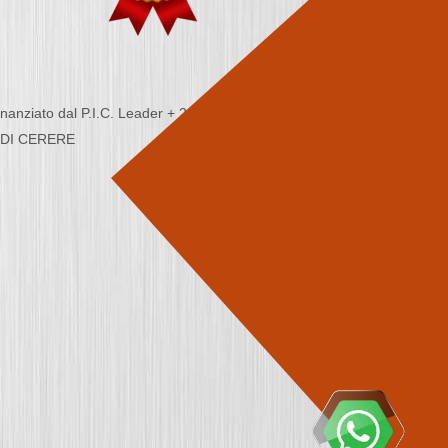
nziato dal P.I.C. Leader + 2000/2006 - Programma
CA DI CERERE