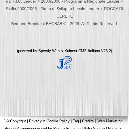
dal P.I.C. Leader + 2000/2006 - Programma Regionale Leader +
Sicilia 2000/2006 - Piano di Sviluppo Locale Leader + ROCCA DI
CERERE
Bed and Breakfast BAOBAB © - 2026. All Rights Reserved.
(powered by
Speedy Web
&
Koinext CMS Italiano
V23.2)
[
© Copyright
|
Privacy & Cookie Policy
|
Tag
|
Credits
]
Web Marketing
Piazza Armerina
powered by
Piazza Armerina
|
Italia Search
|
Network