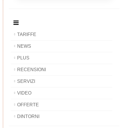
Breakfast
and
Breakfast
Breakfast
BAOBAB
Breakfast
BAOBAB
BAOBAB
BAOBAB
TARIFFE
NEWS
PLUS
RECENSIONI
SERVIZI
VIDEO
OFFERTE
DINTORNI