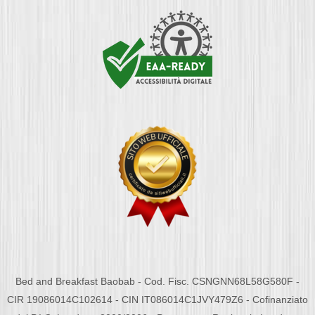
Bed and Breakfast Baobab - Cod. Fisc. CSNGNN68L58G580F -
CIR 19086014C102614 - CIN IT086014C1JVY479Z6 - Cofinanziato