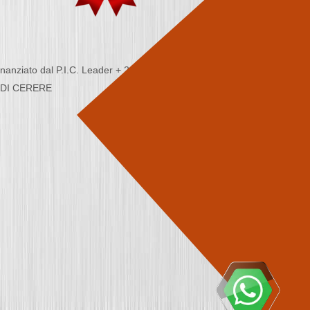
nziato dal P.I.C. Leader + 2000/2006 - Programma
CA DI CERERE