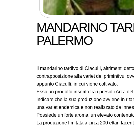
MANDARINO TARD
PALERMO
Il mandarino tardivo di Ciaculli, altrimenti d
contrapposizione alla variet del primintivu, o
appunto Ciaculli, in cui viene coltivato.
Esso un prodotto inserito fra i presidii Arca de
indicare che la sua produzione avviene in ritard
una variet endemica e non realizzato da innest
Possiede un forte aroma, un elevato contenuto 
La produzione limitata a circa 200 ettari facenti