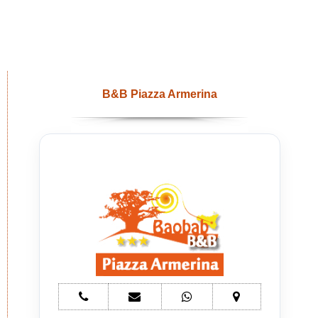
B&B Piazza Armerina
telefono
e-
whatsapp
mappa
Bed
mail
Bed
Bed