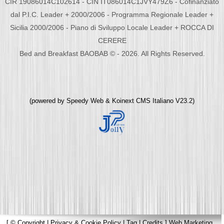
CIR 19086014C102614 - CIN IT086014C1JVY479Z6 - Cofinanziato
dal P.I.C. Leader + 2000/2006 - Programma Regionale Leader +
Sicilia 2000/2006 - Piano di Sviluppo Locale Leader + ROCCA DI
CERERE
Bed and Breakfast BAOBAB © - 2026. All Rights Reserved.
(powered by
Speedy Web
&
Koinext CMS Italiano
V23.2)
[
© Copyright
|
Privacy & Cookie Policy
|
Tag
|
Credits
]
Web Marketing