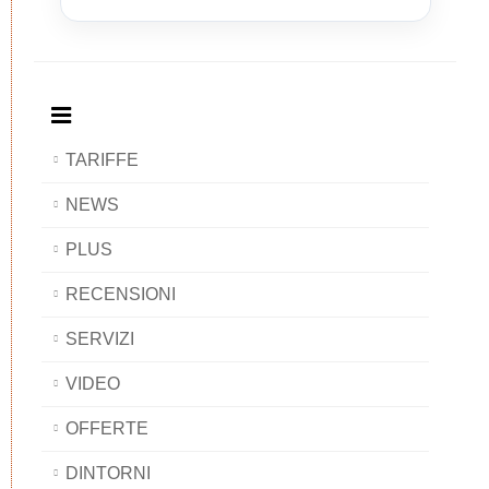
and
Bed
and
and
Breakfast
and
Breakfast
Breakfast
BAOBAB
Breakfast
BAOBAB
BAOBAB
BAOBAB
TARIFFE
NEWS
PLUS
RECENSIONI
SERVIZI
VIDEO
OFFERTE
DINTORNI