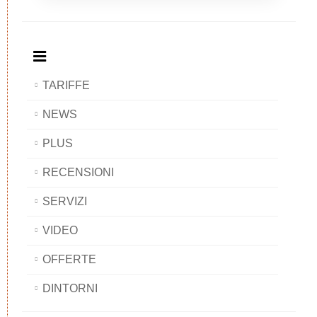
Breakfast
and
Breakfast
Breakfast
BAOBAB
Breakfast
BAOBAB
BAOBAB
BAOBAB
TARIFFE
NEWS
PLUS
RECENSIONI
SERVIZI
VIDEO
OFFERTE
DINTORNI