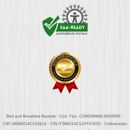
Bed and Breakfast Baobab - Cod. Fisc. CSNGNN68L58G580F -
CIR 19086014C102614 - CIN IT086014C1JVY479Z6 - Cofinanziato