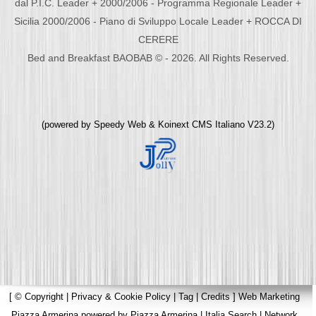
dal P.I.C. Leader + 2000/2006 - Programma Regionale Leader +
Sicilia 2000/2006 - Piano di Sviluppo Locale Leader + ROCCA DI
CERERE
Bed and Breakfast BAOBAB © - 2026. All Rights Reserved.
(powered by
Speedy Web
&
Koinext CMS Italiano
V23.2)
[
© Copyright
|
Privacy & Cookie Policy
|
Tag
|
Credits
]
Web Marketing
Piazza Armerina
powered by
Piazza Armerina
|
Italia Search
|
Network