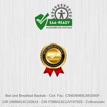
Bed and Breakfast Baobab - Cod. Fisc. CSNGNN68L58G580F -
CIR 19086014C102614 - CIN IT086014C1JVY479Z6 - Cofinanziato