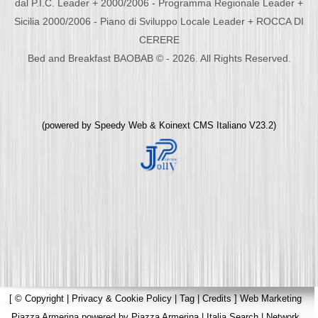
dal P.I.C. Leader + 2000/2006 - Programma Regionale Leader +
Sicilia 2000/2006 - Piano di Sviluppo Locale Leader + ROCCA DI
CERERE
Bed and Breakfast BAOBAB © - 2026. All Rights Reserved.
(powered by
Speedy Web
&
Koinext CMS Italiano
V23.2)
[
© Copyright
|
Privacy & Cookie Policy
|
Tag
|
Credits
]
Web Marketing
Piazza Armerina
powered by
Piazza Armerina
|
Italia Search
|
Network