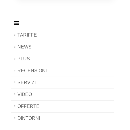
Breakfast
and
Breakfast
Breakfast
BAOBAB
Breakfast
BAOBAB
BAOBAB
BAOBAB
TARIFFE
NEWS
PLUS
RECENSIONI
SERVIZI
VIDEO
OFFERTE
DINTORNI