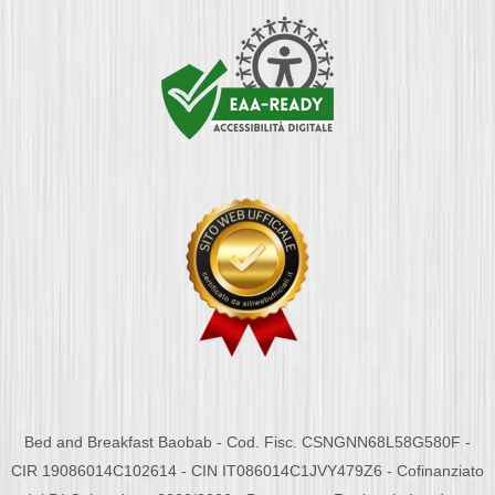
Bed and Breakfast Baobab - Cod. Fisc. CSNGNN68L58G580F -
CIR 19086014C102614 - CIN IT086014C1JVY479Z6 - Cofinanziato