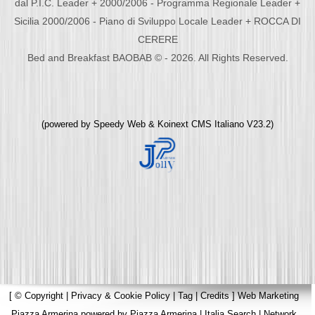
dal P.I.C. Leader + 2000/2006 - Programma Regionale Leader +
Sicilia 2000/2006 - Piano di Sviluppo Locale Leader + ROCCA DI
CERERE
Bed and Breakfast BAOBAB © - 2026. All Rights Reserved.
(powered by
Speedy Web
&
Koinext CMS Italiano
V23.2)
[
© Copyright
|
Privacy & Cookie Policy
|
Tag
|
Credits
]
Web Marketing
Piazza Armerina
powered by
Piazza Armerina
|
Italia Search
|
Network