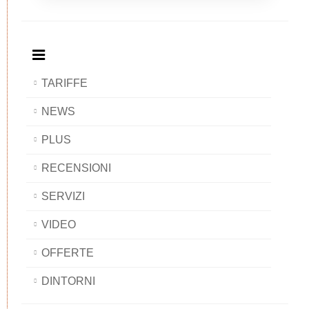
Breakfast
and
Breakfast
Breakfast
BAOBAB
Breakfast
BAOBAB
BAOBAB
BAOBAB
TARIFFE
NEWS
PLUS
RECENSIONI
SERVIZI
VIDEO
OFFERTE
DINTORNI