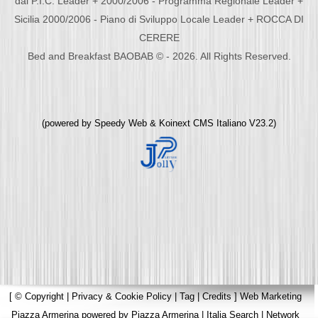
dal P.I.C. Leader + 2000/2006 - Programma Regionale Leader +
Sicilia 2000/2006 - Piano di Sviluppo Locale Leader + ROCCA DI
CERERE
Bed and Breakfast BAOBAB © - 2026. All Rights Reserved.
(powered by
Speedy Web
&
Koinext CMS Italiano
V23.2)
[
© Copyright
|
Privacy & Cookie Policy
|
Tag
|
Credits
]
Web Marketing
Piazza Armerina
powered by
Piazza Armerina
|
Italia Search
|
Network