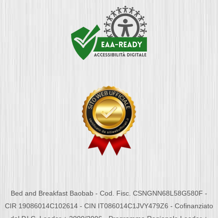
Bed and Breakfast Baobab - Cod. Fisc. CSNGNN68L58G580F -
CIR 19086014C102614 - CIN IT086014C1JVY479Z6 - Cofinanziato