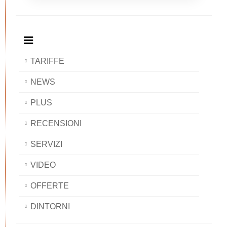
Breakfast
and
Breakfast
Breakfast
BAOBAB
Breakfast
BAOBAB
BAOBAB
BAOBAB
TARIFFE
NEWS
PLUS
RECENSIONI
SERVIZI
VIDEO
OFFERTE
DINTORNI