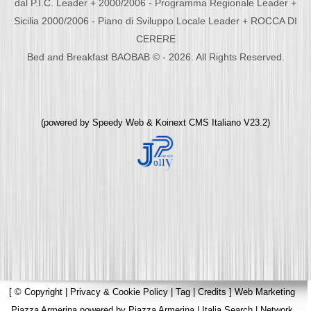
dal P.I.C. Leader + 2000/2006 - Programma Regionale Leader +
Sicilia 2000/2006 - Piano di Sviluppo Locale Leader + ROCCA DI
CERERE
Bed and Breakfast BAOBAB © - 2026. All Rights Reserved.
(powered by
Speedy Web
&
Koinext CMS Italiano
V23.2)
[
© Copyright
|
Privacy & Cookie Policy
|
Tag
|
Credits
]
Web Marketing
Piazza Armerina
powered by
Piazza Armerina
|
Italia Search
|
Network