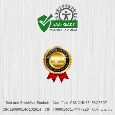
Bed and Breakfast Baobab - Cod. Fisc. CSNGNN68L58G580F -
CIR 19086014C102614 - CIN IT086014C1JVY479Z6 - Cofinanziato