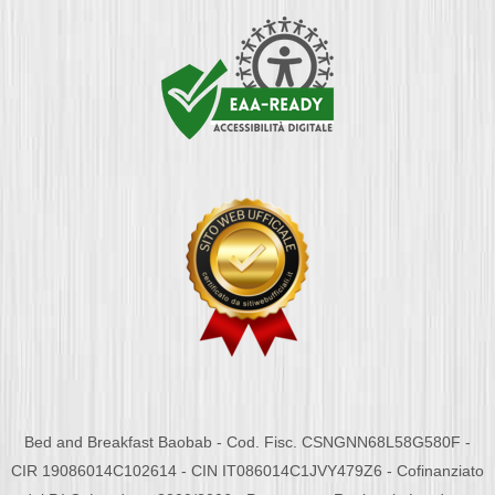
Bed and Breakfast Baobab - Cod. Fisc. CSNGNN68L58G580F -
CIR 19086014C102614 - CIN IT086014C1JVY479Z6 - Cofinanziato