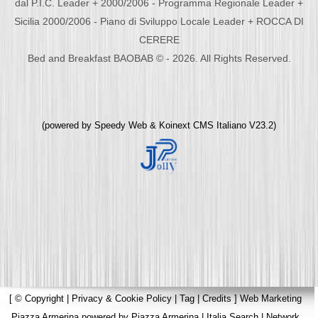
dal P.I.C. Leader + 2000/2006 - Programma Regionale Leader +
Sicilia 2000/2006 - Piano di Sviluppo Locale Leader + ROCCA DI
CERERE
Bed and Breakfast BAOBAB © - 2026. All Rights Reserved.
(powered by
Speedy Web
&
Koinext CMS Italiano
V23.2)
[
© Copyright
|
Privacy & Cookie Policy
|
Tag
|
Credits
]
Web Marketing
Piazza Armerina
powered by
Piazza Armerina
|
Italia Search
|
Network