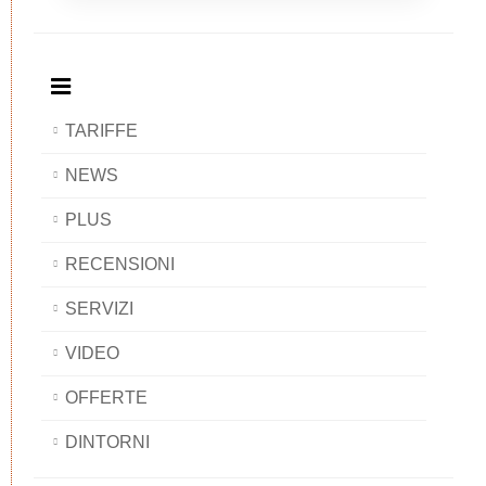
Breakfast
and
Breakfast
Breakfast
BAOBAB
Breakfast
BAOBAB
BAOBAB
BAOBAB
TARIFFE
NEWS
PLUS
RECENSIONI
SERVIZI
VIDEO
OFFERTE
DINTORNI