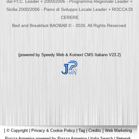
dal P.I.C. Leader + 2000/2006 - Programma Regionale Leader +
Sicilia 2000/2006 - Piano di Sviluppo Locale Leader + ROCCA DI
CERERE
Bed and Breakfast BAOBAB © - 2026. All Rights Reserved.
(powered by
Speedy Web
&
Koinext CMS Italiano
V23.2)
[
© Copyright
|
Privacy & Cookie Policy
|
Tag
|
Credits
]
Web Marketing
Piazza Armerina
powered by
Piazza Armerina
|
Italia Search
|
Network