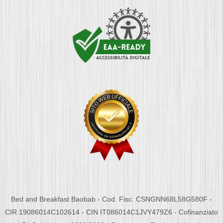
Bed and Breakfast Baobab - Cod. Fisc. CSNGNN68L58G580F -
CIR 19086014C102614 - CIN IT086014C1JVY479Z6 - Cofinanziato