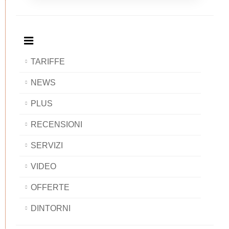
Breakfast
and
Breakfast
Breakfast
BAOBAB
Breakfast
BAOBAB
BAOBAB
BAOBAB
TARIFFE
NEWS
PLUS
RECENSIONI
SERVIZI
VIDEO
OFFERTE
DINTORNI