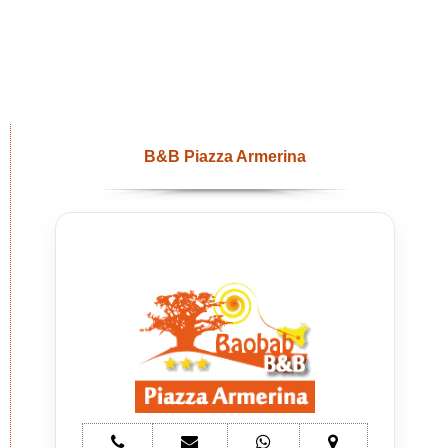
B&B Piazza Armerina
telefono
e-
whatsapp
mappa