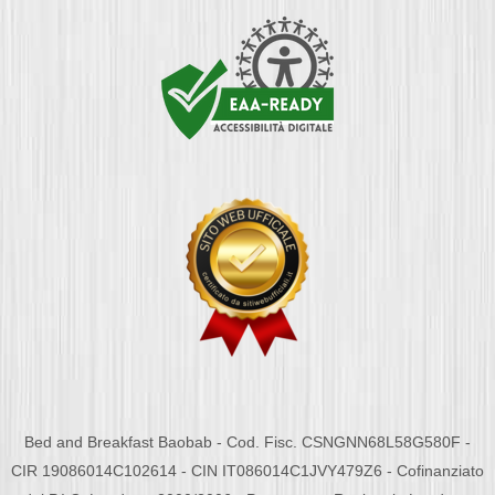
Bed and Breakfast Baobab - Cod. Fisc. CSNGNN68L58G580F -
CIR 19086014C102614 - CIN IT086014C1JVY479Z6 - Cofinanziato