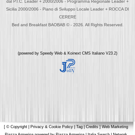
dal P.I.C. Leader + 2000/2006 - Programma Regionale Leader +
Sicilia 2000/2006 - Piano di Sviluppo Locale Leader + ROCCA DI
CERERE
Bed and Breakfast BAOBAB © - 2026. All Rights Reserved.
(powered by
Speedy Web
&
Koinext CMS Italiano
V23.2)
[
© Copyright
|
Privacy & Cookie Policy
|
Tag
|
Credits
]
Web Marketing
Piazza Armerina
powered by
Piazza Armerina
|
Italia Search
|
Network