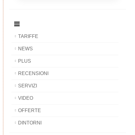
Breakfast
and
Breakfast
Breakfast
BAOBAB
Breakfast
BAOBAB
BAOBAB
BAOBAB
TARIFFE
NEWS
PLUS
RECENSIONI
SERVIZI
VIDEO
OFFERTE
DINTORNI